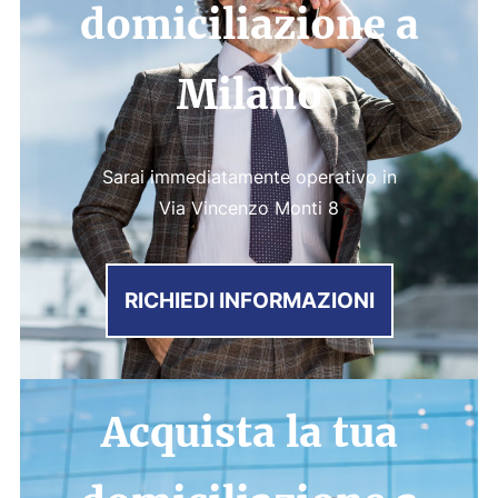
domiciliazione a
Milano
Sarai immediatamente operativo in
Via Vincenzo Monti 8
RICHIEDI INFORMAZIONI
Acquista la tua