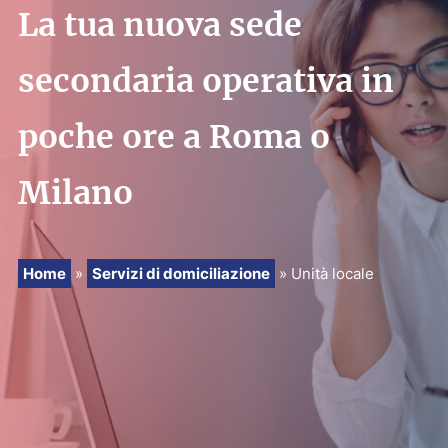
La tua nuova sede
PRENOTA
secondaria operativa in
RICHIEDI PREVENTIVO
poche ore a Roma o
Milano
Home
»
Servizi di domiciliazione
»
Unità locale