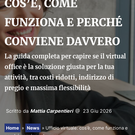
COS’È, COME
PRENOTA
FUNZIONA E PERCHÉ
RICHIEDI PREVENTIVO
CONVIENE DAVVERO
La guida completa per capire se il virtual
office è la soluzione giusta per la tua
attività, tra costi ridotti, indirizzo di
pregio e massima flessibilità
Scritto da
Mattia Carpentieri
@ 23 Giu 2026
Home
»
News
»
Ufficio virtuale: cos’è, come funziona e